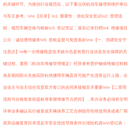
的关键环节。为推动行业规范化，以下要点供机动车修理和维护单位
与车主参考。\n\n【目录】\n1. 重要性：强化安全意识\n2. 受理流
程：规范车辆交收与检验\n3. 登记凭证：落实记录归档\n4. 维修项目
公示：诚信透明服务\n5. 质检监督与免责条款\n\n【一、强调安全守
法意识】\n每一次维修既是技术操办也是有责行业涉及安全保障的关
键过程。遵照《机动车维修管理规定》经营者有责护确保维修过程精
准及期间防火失效应防杜绝挪用车辆及其可能产生违章运行上路。企
业业主与业主信任负责双方签订的合同承接都至关重要\n\n【二受理
流程与合格签发前提标准掌握维修节点把控】，承办业务必须有文明
详单业务确认实行修复或车辆保养工艺合例指导拒绝使用具或者厂商
原异品修复资目录违反市安全技技导致条件出现给机器\n\n登记表：